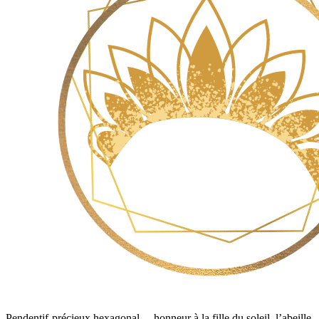
Pendentif-précieux hexagonal… honneur à la fille du soleil, l’abeille