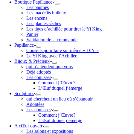
Boutique Papillance
Les baumes
Les macérâts huileux
Les encens
Les plantes sèches
Les tiges d’achillée pour tirer le Yi King
Panier
Validation de la commande
Papillance
Conseils pour faire soi-même-« DIY »
Le Yi King avec l’Achillée
Bijoux & Précieux
qui n’attendent que vous
Déjà adoptés
Les coulisses
Comment j’Œuvre?
L’Œuf duquel j’émerge
Sculptures
qui cherchent un lieu où s’épanouir
Adoptées
Les coulisses
Comment j’Œuvre?
L’Œuf duquel j’émerge
A cŒur ouvert
Les salons et expositions