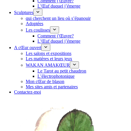
Comment j’Œuvre?
L’Œuf duquel j’émerge
Sculptures
qui cherchent un lieu où s’épanouir
Adoptées
Les coulisses
Comment j’Œuvre?
L’Œuf duquel j’émerge
A cŒur ouvert
Les salons et expositions
Les matières et leurs jeux
WAKAN AMAKŒUR
Le Tarot au petit chaudron
L’électrophotonique
Mon cŒur de blason
Mes sites amis et partenaires
Contactez-moi