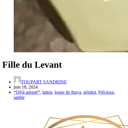
Fille du Levant
TOUPART SANDRINE
juin 18, 2024
*Déjà adopté*
,
laiton
,
loupe de thuya
,
péridot
,
Précieux
,
saphir