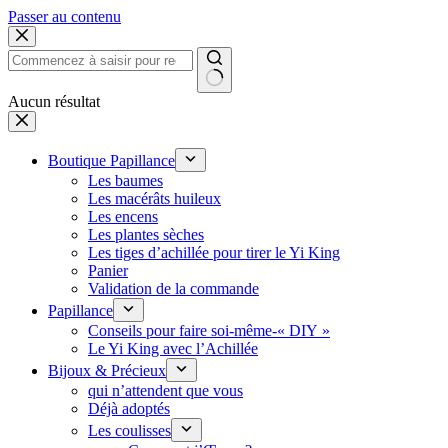
Passer au contenu
Aucun résultat
Boutique Papillance
Les baumes
Les macérâts huileux
Les encens
Les plantes sèches
Les tiges d’achillée pour tirer le Yi King
Panier
Validation de la commande
Papillance
Conseils pour faire soi-même-« DIY »
Le Yi King avec l’Achillée
Bijoux & Précieux
qui n’attendent que vous
Déjà adoptés
Les coulisses