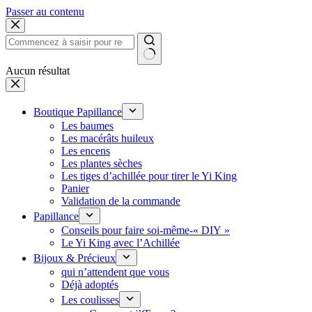
Passer au contenu
Aucun résultat
Boutique Papillance
Les baumes
Les macérâts huileux
Les encens
Les plantes sèches
Les tiges d’achillée pour tirer le Yi King
Panier
Validation de la commande
Papillance
Conseils pour faire soi-même-« DIY »
Le Yi King avec l’Achillée
Bijoux & Précieux
qui n’attendent que vous
Déjà adoptés
Les coulisses