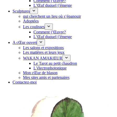
Comment j’Œuvre?
L’Œuf duquel j’émerge
Sculptures
qui cherchent un lieu où s’épanouir
Adoptées
Les coulisses
Comment j’Œuvre?
L’Œuf duquel j’émerge
A cŒur ouvert
Les salons et expositions
Les matières et leurs jeux
WAKAN AMAKŒUR
Le Tarot au petit chaudron
L’électrophotonique
Mon cŒur de blason
Mes sites amis et partenaires
Contactez-moi