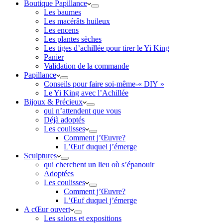
Boutique Papillance
Les baumes
Les macérâts huileux
Les encens
Les plantes sèches
Les tiges d’achillée pour tirer le Yi King
Panier
Validation de la commande
Papillance
Conseils pour faire soi-même-« DIY »
Le Yi King avec l’Achillée
Bijoux & Précieux
qui n’attendent que vous
Déjà adoptés
Les coulisses
Comment j’Œuvre?
L’Œuf duquel j’émerge
Sculptures
qui cherchent un lieu où s’épanouir
Adoptées
Les coulisses
Comment j’Œuvre?
L’Œuf duquel j’émerge
A cŒur ouvert
Les salons et expositions