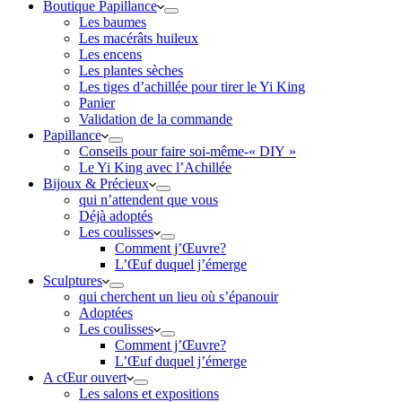
Boutique Papillance
Les baumes
Les macérâts huileux
Les encens
Les plantes sèches
Les tiges d’achillée pour tirer le Yi King
Panier
Validation de la commande
Papillance
Conseils pour faire soi-même-« DIY »
Le Yi King avec l’Achillée
Bijoux & Précieux
qui n’attendent que vous
Déjà adoptés
Les coulisses
Comment j’Œuvre?
L’Œuf duquel j’émerge
Sculptures
qui cherchent un lieu où s’épanouir
Adoptées
Les coulisses
Comment j’Œuvre?
L’Œuf duquel j’émerge
A cŒur ouvert
Les salons et expositions