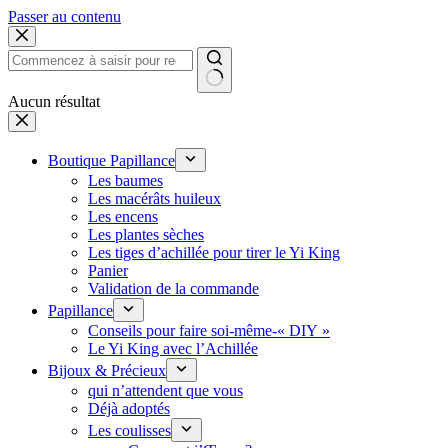
Passer au contenu
Aucun résultat
Boutique Papillance
Les baumes
Les macérâts huileux
Les encens
Les plantes sèches
Les tiges d’achillée pour tirer le Yi King
Panier
Validation de la commande
Papillance
Conseils pour faire soi-même-« DIY »
Le Yi King avec l’Achillée
Bijoux & Précieux
qui n’attendent que vous
Déjà adoptés
Les coulisses