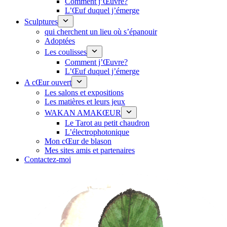
Comment j’Œuvre?
L’Œuf duquel j’émerge
Sculptures
qui cherchent un lieu où s’épanouir
Adoptées
Les coulisses
Comment j’Œuvre?
L’Œuf duquel j’émerge
A cŒur ouvert
Les salons et expositions
Les matières et leurs jeux
WAKAN AMAKŒUR
Le Tarot au petit chaudron
L’électrophotonique
Mon cŒur de blason
Mes sites amis et partenaires
Contactez-moi