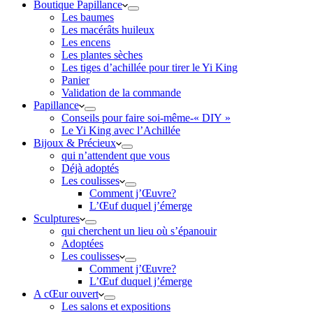
Boutique Papillance
Les baumes
Les macérâts huileux
Les encens
Les plantes sèches
Les tiges d’achillée pour tirer le Yi King
Panier
Validation de la commande
Papillance
Conseils pour faire soi-même-« DIY »
Le Yi King avec l’Achillée
Bijoux & Précieux
qui n’attendent que vous
Déjà adoptés
Les coulisses
Comment j’Œuvre?
L’Œuf duquel j’émerge
Sculptures
qui cherchent un lieu où s’épanouir
Adoptées
Les coulisses
Comment j’Œuvre?
L’Œuf duquel j’émerge
A cŒur ouvert
Les salons et expositions