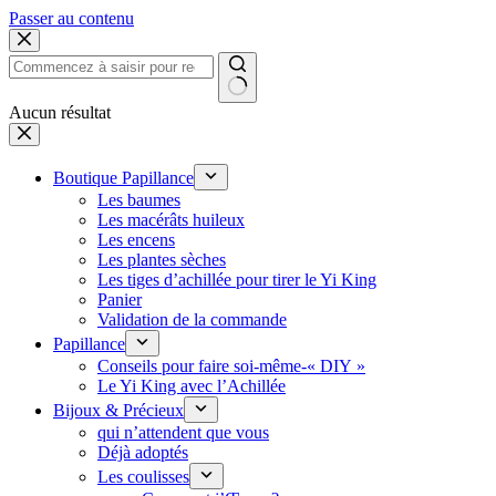
Passer au contenu
Aucun résultat
Boutique Papillance
Les baumes
Les macérâts huileux
Les encens
Les plantes sèches
Les tiges d’achillée pour tirer le Yi King
Panier
Validation de la commande
Papillance
Conseils pour faire soi-même-« DIY »
Le Yi King avec l’Achillée
Bijoux & Précieux
qui n’attendent que vous
Déjà adoptés
Les coulisses