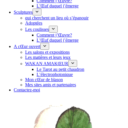
Comment j’Œuvre?
L’Œuf duquel j’émerge
Sculptures
qui cherchent un lieu où s’épanouir
Adoptées
Les coulisses
Comment j’Œuvre?
L’Œuf duquel j’émerge
A cŒur ouvert
Les salons et expositions
Les matières et leurs jeux
WAKAN AMAKŒUR
Le Tarot au petit chaudron
L’électrophotonique
Mon cŒur de blason
Mes sites amis et partenaires
Contactez-moi