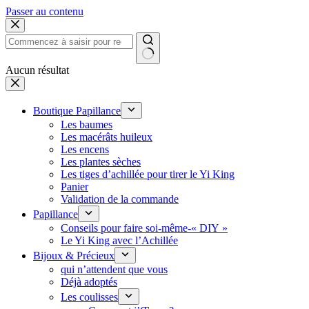
Passer au contenu
Aucun résultat
Boutique Papillance
Les baumes
Les macérâts huileux
Les encens
Les plantes sèches
Les tiges d’achillée pour tirer le Yi King
Panier
Validation de la commande
Papillance
Conseils pour faire soi-même-« DIY »
Le Yi King avec l’Achillée
Bijoux & Précieux
qui n’attendent que vous
Déjà adoptés
Les coulisses