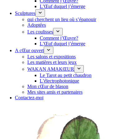
Comment j’Œuvre?
L’Œuf duquel j’émerge
Sculptures
qui cherchent un lieu où s’épanouir
Adoptées
Les coulisses
Comment j’Œuvre?
L’Œuf duquel j’émerge
A cŒur ouvert
Les salons et expositions
Les matières et leurs jeux
WAKAN AMAKŒUR
Le Tarot au petit chaudron
L’électrophotonique
Mon cŒur de blason
Mes sites amis et partenaires
Contactez-moi