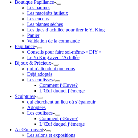
Boutique Papillance
Les baumes
Les macérâts huileux
Les encens
Les plantes sèches
Les tiges d’achillée pour tirer le Yi King
Panier
Validation de la commande
Papillance
Conseils pour faire soi-même-« DIY »
Le Yi King avec l’Achillée
Bijoux & Précieux
qui n’attendent que vous
Déjà adoptés
Les coulisses
Comment j’Œuvre?
L’Œuf duquel j’émerge
Sculptures
qui cherchent un lieu où s’épanouir
Adoptées
Les coulisses
Comment j’Œuvre?
L’Œuf duquel j’émerge
A cŒur ouvert
Les salons et expositions