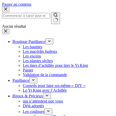
Passer au contenu
Aucun résultat
Boutique Papillance
Les baumes
Les macérâts huileux
Les encens
Les plantes sèches
Les tiges d’achillée pour tirer le Yi King
Panier
Validation de la commande
Papillance
Conseils pour faire soi-même-« DIY »
Le Yi King avec l’Achillée
Bijoux & Précieux
qui n’attendent que vous
Déjà adoptés
Les coulisses