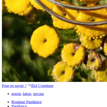
Pour en savoir +
Œuf Cosmique
argent
,
laiton
,
zircone
Boutique Papillance
Papillance