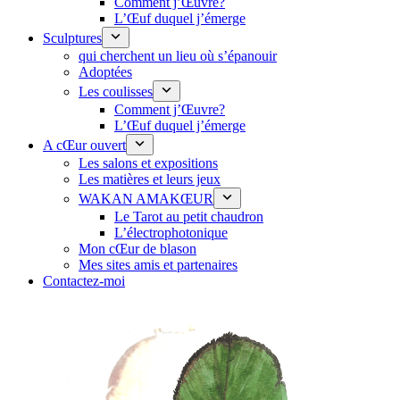
Comment j’Œuvre?
L’Œuf duquel j’émerge
Sculptures
qui cherchent un lieu où s’épanouir
Adoptées
Les coulisses
Comment j’Œuvre?
L’Œuf duquel j’émerge
A cŒur ouvert
Les salons et expositions
Les matières et leurs jeux
WAKAN AMAKŒUR
Le Tarot au petit chaudron
L’électrophotonique
Mon cŒur de blason
Mes sites amis et partenaires
Contactez-moi