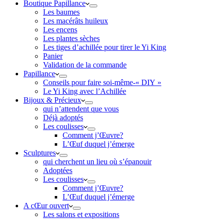
Boutique Papillance
Les baumes
Les macérâts huileux
Les encens
Les plantes sèches
Les tiges d’achillée pour tirer le Yi King
Panier
Validation de la commande
Papillance
Conseils pour faire soi-même-« DIY »
Le Yi King avec l’Achillée
Bijoux & Précieux
qui n’attendent que vous
Déjà adoptés
Les coulisses
Comment j’Œuvre?
L’Œuf duquel j’émerge
Sculptures
qui cherchent un lieu où s’épanouir
Adoptées
Les coulisses
Comment j’Œuvre?
L’Œuf duquel j’émerge
A cŒur ouvert
Les salons et expositions