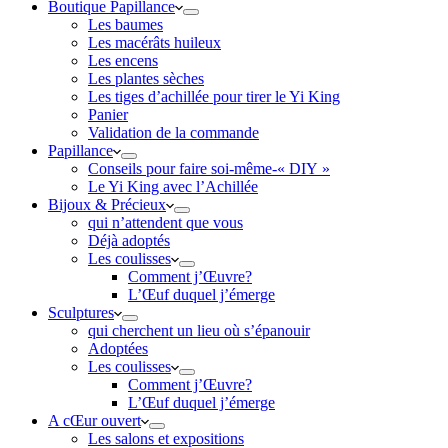
Boutique Papillance
Les baumes
Les macérâts huileux
Les encens
Les plantes sèches
Les tiges d’achillée pour tirer le Yi King
Panier
Validation de la commande
Papillance
Conseils pour faire soi-même-« DIY »
Le Yi King avec l’Achillée
Bijoux & Précieux
qui n’attendent que vous
Déjà adoptés
Les coulisses
Comment j’Œuvre?
L’Œuf duquel j’émerge
Sculptures
qui cherchent un lieu où s’épanouir
Adoptées
Les coulisses
Comment j’Œuvre?
L’Œuf duquel j’émerge
A cŒur ouvert
Les salons et expositions