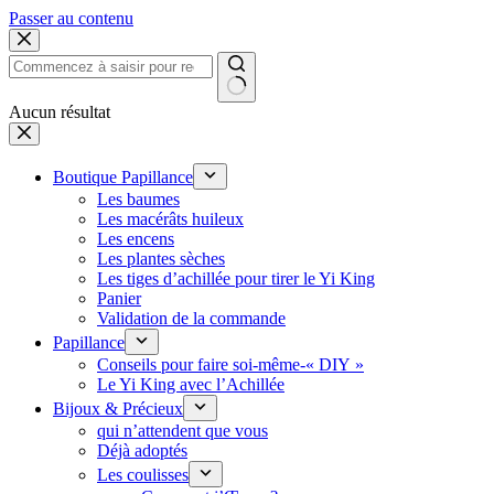
Passer au contenu
Aucun résultat
Boutique Papillance
Les baumes
Les macérâts huileux
Les encens
Les plantes sèches
Les tiges d’achillée pour tirer le Yi King
Panier
Validation de la commande
Papillance
Conseils pour faire soi-même-« DIY »
Le Yi King avec l’Achillée
Bijoux & Précieux
qui n’attendent que vous
Déjà adoptés
Les coulisses