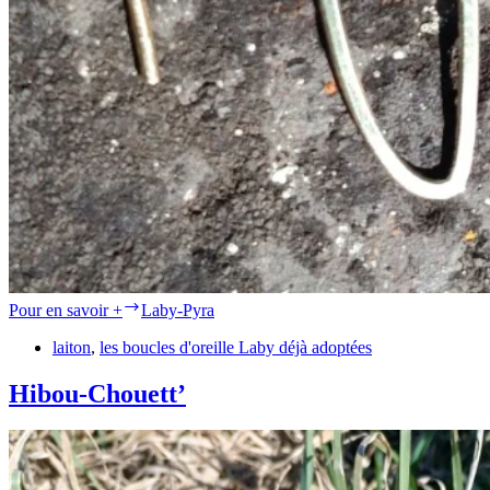
Pour en savoir +
Laby-Pyra
laiton
,
les boucles d'oreille Laby déjà adoptées
Hibou-Chouett’