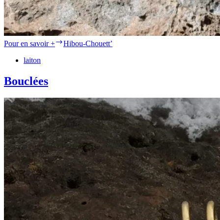
Pour en savoir +
Hibou-Chouett’
laiton
Bouclées