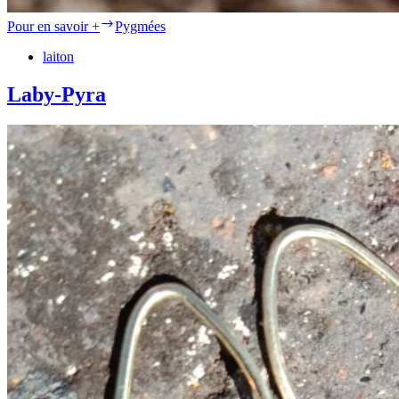
Pour en savoir +
Pygmées
laiton
Laby-Pyra