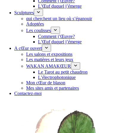
Comment j’Œuvre?
L’Œuf duquel j’émerge
Sculptures
qui cherchent un lieu où s’épanouir
Adoptées
Les coulisses
Comment j’Œuvre?
L’Œuf duquel j’émerge
A cŒur ouvert
Les salons et expositions
Les matières et leurs jeux
WAKAN AMAKŒUR
Le Tarot au petit chaudron
L’électrophotonique
Mon cŒur de blason
Mes sites amis et partenaires
Contactez-moi