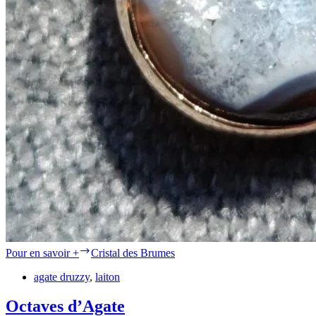
Pour en savoir +
Cristal des Brumes
agate druzzy
,
laiton
Octaves d’Agate