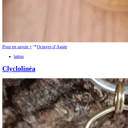
Pour en savoir +
Octaves d’Agate
laiton
Clyclolinéa