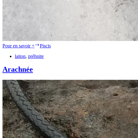
Pour en savoir +
Piscis
laiton
,
préhnite
Arachnée