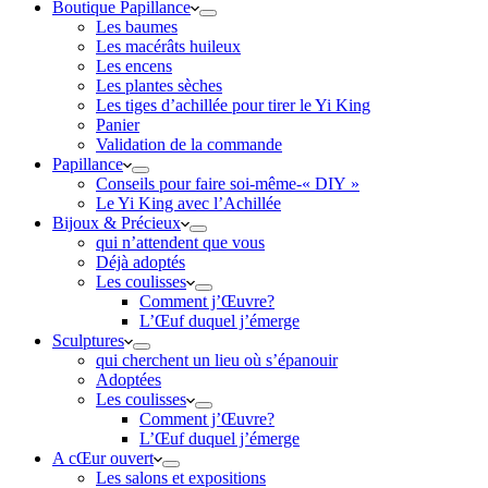
Boutique Papillance
Les baumes
Les macérâts huileux
Les encens
Les plantes sèches
Les tiges d’achillée pour tirer le Yi King
Panier
Validation de la commande
Papillance
Conseils pour faire soi-même-« DIY »
Le Yi King avec l’Achillée
Bijoux & Précieux
qui n’attendent que vous
Déjà adoptés
Les coulisses
Comment j’Œuvre?
L’Œuf duquel j’émerge
Sculptures
qui cherchent un lieu où s’épanouir
Adoptées
Les coulisses
Comment j’Œuvre?
L’Œuf duquel j’émerge
A cŒur ouvert
Les salons et expositions