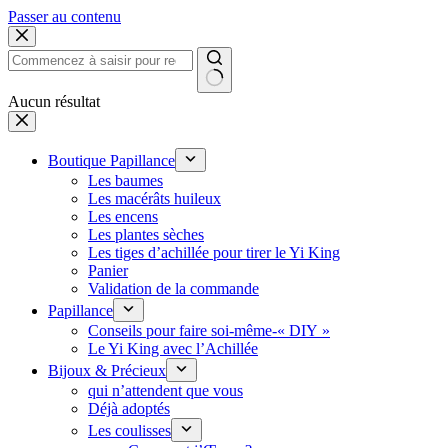
Passer au contenu
Aucun résultat
Boutique Papillance
Les baumes
Les macérâts huileux
Les encens
Les plantes sèches
Les tiges d’achillée pour tirer le Yi King
Panier
Validation de la commande
Papillance
Conseils pour faire soi-même-« DIY »
Le Yi King avec l’Achillée
Bijoux & Précieux
qui n’attendent que vous
Déjà adoptés
Les coulisses