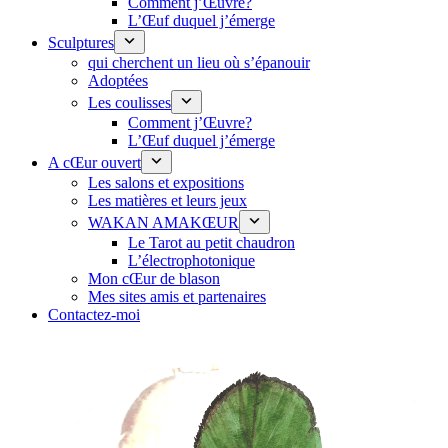
Comment j’Œuvre?
L’Œuf duquel j’émerge
Sculptures
qui cherchent un lieu où s’épanouir
Adoptées
Les coulisses
Comment j’Œuvre?
L’Œuf duquel j’émerge
A cŒur ouvert
Les salons et expositions
Les matières et leurs jeux
WAKAN AMAKŒUR
Le Tarot au petit chaudron
L’électrophotonique
Mon cŒur de blason
Mes sites amis et partenaires
Contactez-moi