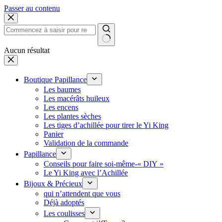
Passer au contenu
Aucun résultat
Boutique Papillance
Les baumes
Les macérâts huileux
Les encens
Les plantes sèches
Les tiges d’achillée pour tirer le Yi King
Panier
Validation de la commande
Papillance
Conseils pour faire soi-même-« DIY »
Le Yi King avec l’Achillée
Bijoux & Précieux
qui n’attendent que vous
Déjà adoptés
Les coulisses