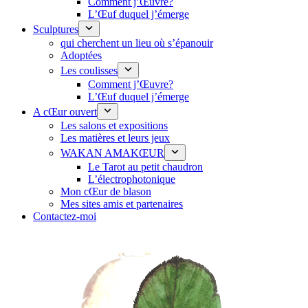
Comment j’Œuvre?
L’Œuf duquel j’émerge
Sculptures
qui cherchent un lieu où s’épanouir
Adoptées
Les coulisses
Comment j’Œuvre?
L’Œuf duquel j’émerge
A cŒur ouvert
Les salons et expositions
Les matières et leurs jeux
WAKAN AMAKŒUR
Le Tarot au petit chaudron
L’électrophotonique
Mon cŒur de blason
Mes sites amis et partenaires
Contactez-moi