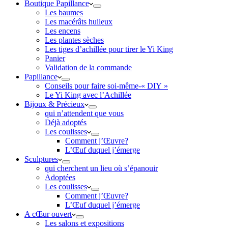
Boutique Papillance
Les baumes
Les macérâts huileux
Les encens
Les plantes sèches
Les tiges d’achillée pour tirer le Yi King
Panier
Validation de la commande
Papillance
Conseils pour faire soi-même-« DIY »
Le Yi King avec l’Achillée
Bijoux & Précieux
qui n’attendent que vous
Déjà adoptés
Les coulisses
Comment j’Œuvre?
L’Œuf duquel j’émerge
Sculptures
qui cherchent un lieu où s’épanouir
Adoptées
Les coulisses
Comment j’Œuvre?
L’Œuf duquel j’émerge
A cŒur ouvert
Les salons et expositions