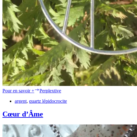
Pour en savoir +
Perplextive
argent
,
quartz lépidocrocite
Cœur d’Âme