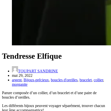
Tendresse Elfique
TOUPART SANDRINE
mai 29, 2022
argent
,
Bijoux-précieux
,
boucles d'oreilles
,
bracelet
,
collier
,
morganite
Parure composée d’un collier, d’un bracelet et d’une paire de
boucles d’oreilles.
Les différents bijoux peuvent voyager séparément, trouver chacun
leur âme accompagnatrice!