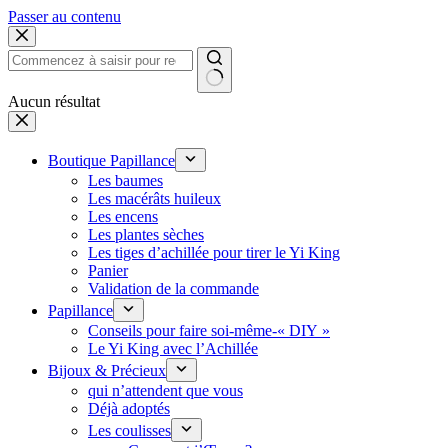
Passer au contenu
Aucun résultat
Boutique Papillance
Les baumes
Les macérâts huileux
Les encens
Les plantes sèches
Les tiges d’achillée pour tirer le Yi King
Panier
Validation de la commande
Papillance
Conseils pour faire soi-même-« DIY »
Le Yi King avec l’Achillée
Bijoux & Précieux
qui n’attendent que vous
Déjà adoptés
Les coulisses