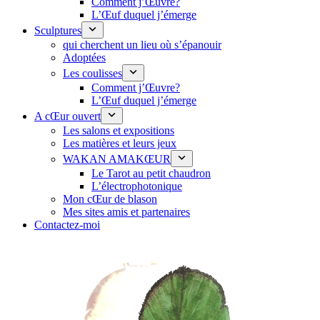
Comment j’Œuvre?
L’Œuf duquel j’émerge
Sculptures
qui cherchent un lieu où s’épanouir
Adoptées
Les coulisses
Comment j’Œuvre?
L’Œuf duquel j’émerge
A cŒur ouvert
Les salons et expositions
Les matières et leurs jeux
WAKAN AMAKŒUR
Le Tarot au petit chaudron
L’électrophotonique
Mon cŒur de blason
Mes sites amis et partenaires
Contactez-moi