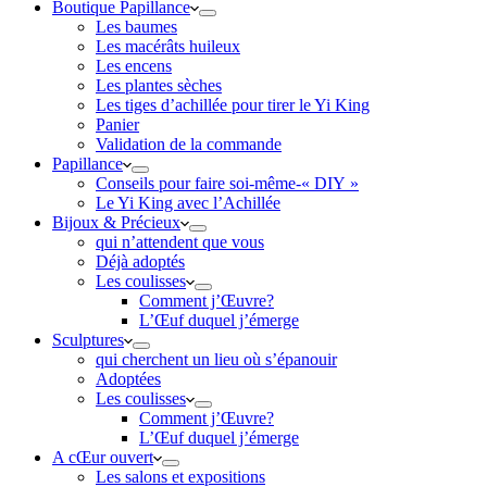
Boutique Papillance
Les baumes
Les macérâts huileux
Les encens
Les plantes sèches
Les tiges d’achillée pour tirer le Yi King
Panier
Validation de la commande
Papillance
Conseils pour faire soi-même-« DIY »
Le Yi King avec l’Achillée
Bijoux & Précieux
qui n’attendent que vous
Déjà adoptés
Les coulisses
Comment j’Œuvre?
L’Œuf duquel j’émerge
Sculptures
qui cherchent un lieu où s’épanouir
Adoptées
Les coulisses
Comment j’Œuvre?
L’Œuf duquel j’émerge
A cŒur ouvert
Les salons et expositions