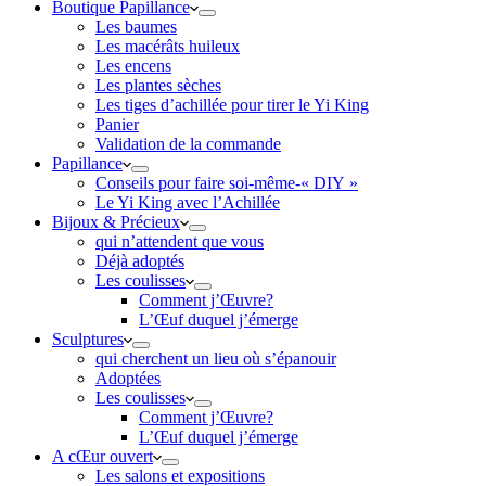
Boutique Papillance
Les baumes
Les macérâts huileux
Les encens
Les plantes sèches
Les tiges d’achillée pour tirer le Yi King
Panier
Validation de la commande
Papillance
Conseils pour faire soi-même-« DIY »
Le Yi King avec l’Achillée
Bijoux & Précieux
qui n’attendent que vous
Déjà adoptés
Les coulisses
Comment j’Œuvre?
L’Œuf duquel j’émerge
Sculptures
qui cherchent un lieu où s’épanouir
Adoptées
Les coulisses
Comment j’Œuvre?
L’Œuf duquel j’émerge
A cŒur ouvert
Les salons et expositions