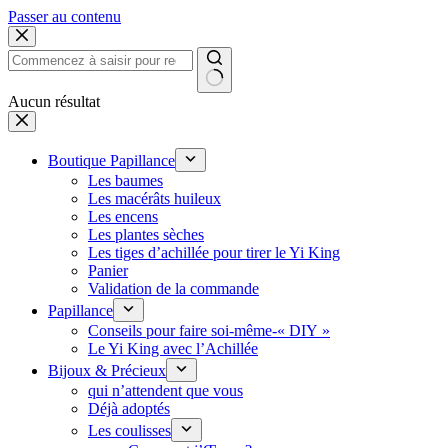
Passer au contenu
Aucun résultat
Boutique Papillance
Les baumes
Les macérâts huileux
Les encens
Les plantes sèches
Les tiges d’achillée pour tirer le Yi King
Panier
Validation de la commande
Papillance
Conseils pour faire soi-même-« DIY »
Le Yi King avec l’Achillée
Bijoux & Précieux
qui n’attendent que vous
Déjà adoptés
Les coulisses