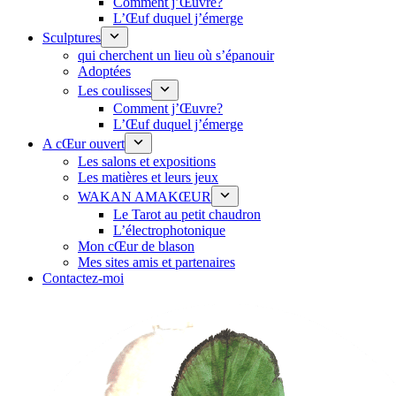
Comment j’Œuvre?
L’Œuf duquel j’émerge
Sculptures
qui cherchent un lieu où s’épanouir
Adoptées
Les coulisses
Comment j’Œuvre?
L’Œuf duquel j’émerge
A cŒur ouvert
Les salons et expositions
Les matières et leurs jeux
WAKAN AMAKŒUR
Le Tarot au petit chaudron
L’électrophotonique
Mon cŒur de blason
Mes sites amis et partenaires
Contactez-moi