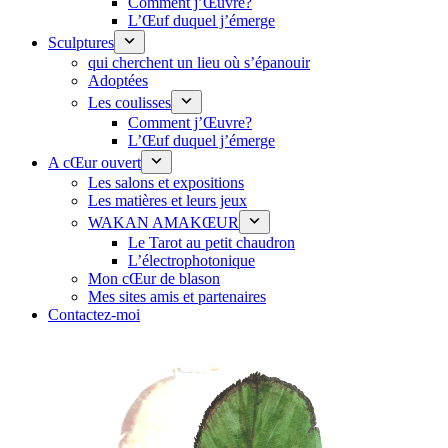
Comment j’Œuvre?
L’Œuf duquel j’émerge
Sculptures
qui cherchent un lieu où s’épanouir
Adoptées
Les coulisses
Comment j’Œuvre?
L’Œuf duquel j’émerge
A cŒur ouvert
Les salons et expositions
Les matières et leurs jeux
WAKAN AMAKŒUR
Le Tarot au petit chaudron
L’électrophotonique
Mon cŒur de blason
Mes sites amis et partenaires
Contactez-moi