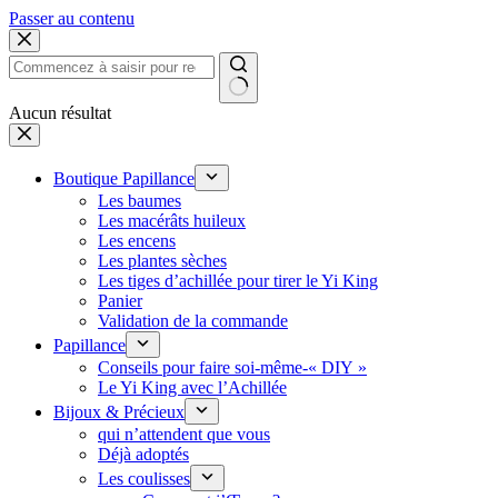
Passer au contenu
Aucun résultat
Boutique Papillance
Les baumes
Les macérâts huileux
Les encens
Les plantes sèches
Les tiges d’achillée pour tirer le Yi King
Panier
Validation de la commande
Papillance
Conseils pour faire soi-même-« DIY »
Le Yi King avec l’Achillée
Bijoux & Précieux
qui n’attendent que vous
Déjà adoptés
Les coulisses