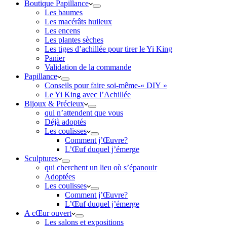
Boutique Papillance
Les baumes
Les macérâts huileux
Les encens
Les plantes sèches
Les tiges d’achillée pour tirer le Yi King
Panier
Validation de la commande
Papillance
Conseils pour faire soi-même-« DIY »
Le Yi King avec l’Achillée
Bijoux & Précieux
qui n’attendent que vous
Déjà adoptés
Les coulisses
Comment j’Œuvre?
L’Œuf duquel j’émerge
Sculptures
qui cherchent un lieu où s’épanouir
Adoptées
Les coulisses
Comment j’Œuvre?
L’Œuf duquel j’émerge
A cŒur ouvert
Les salons et expositions