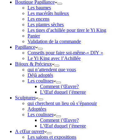
Boutique Papillance
Les baumes
Les macérâts huileux
Les encens
Les plantes sèches
Les tiges d’achillée pour tirer le Yi King
Panier
Validation de la commande
Papillance
Conseils pour faire soi-même-« DIY »
Le Yi King avec l’Achillée
Bijoux & Précieux
qui n’attendent que vous
Déjà adoptés
Les coulisses
Comment j’Œuvre?
L’Œuf duquel j’émerge
Sculptures
qui cherchent un lieu où s’épanouir
Adoptées
Les coulisses
Comment j’Œuvre?
L’Œuf duquel j’émerge
A cŒur ouvert
Les salons et expositions