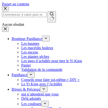
Passer au contenu
Aucun résultat
Boutique Papillance
Les baumes
Les macérâts huileux
Les encens
Les plantes sèches
Les tiges d’achillée pour tirer le Yi King
Panier
Validation de la commande
Papillance
Conseils pour faire soi-même-« DIY »
Le Yi King avec l’Achillée
Bijoux & Précieux
qui n’attendent que vous
Déjà adoptés
Les coulisses