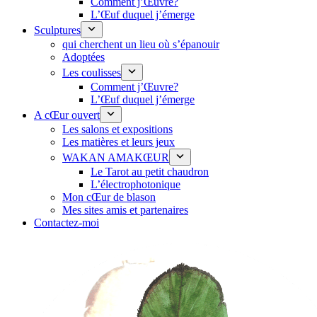
Comment j’Œuvre?
L’Œuf duquel j’émerge
Sculptures
qui cherchent un lieu où s’épanouir
Adoptées
Les coulisses
Comment j’Œuvre?
L’Œuf duquel j’émerge
A cŒur ouvert
Les salons et expositions
Les matières et leurs jeux
WAKAN AMAKŒUR
Le Tarot au petit chaudron
L’électrophotonique
Mon cŒur de blason
Mes sites amis et partenaires
Contactez-moi